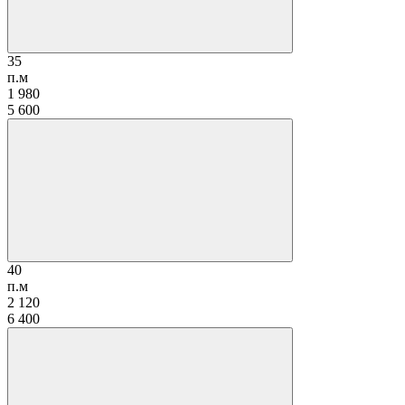
35
п.м
1 980
5 600
40
п.м
2 120
6 400