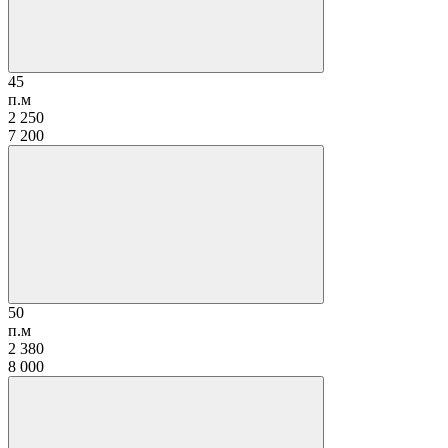
45
п.м
2 250
7 200
50
п.м
2 380
8 000