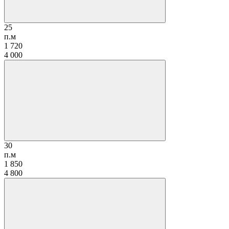
25
п.м
1 720
4 000
30
п.м
1 850
4 800