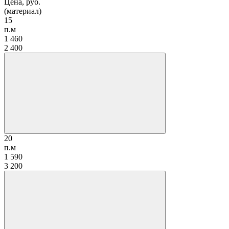
Цена, руб.
(материал)
15
п.м
1 460
2 400
20
п.м
1 590
3 200