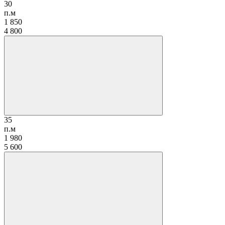
30
п.м
1 850
4 800
35
п.м
1 980
5 600