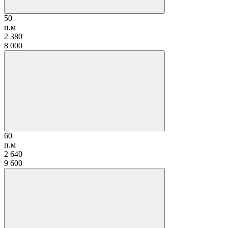
50
п.м
2 380
8 000
60
п.м
2 640
9 600