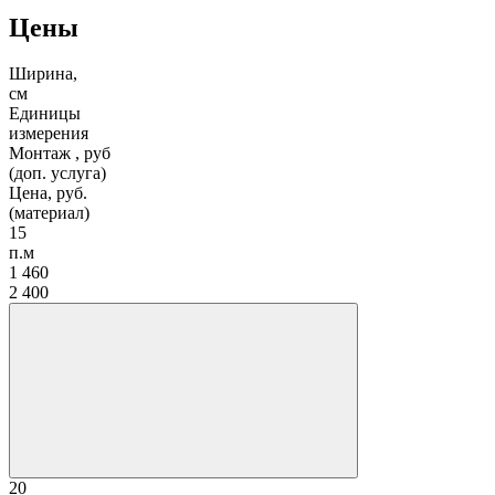
Цены
Ширина,
см
Единицы
измерения
Монтаж , руб
(доп. услуга)
Цена, руб.
(материал)
15
п.м
1 460
2 400
20