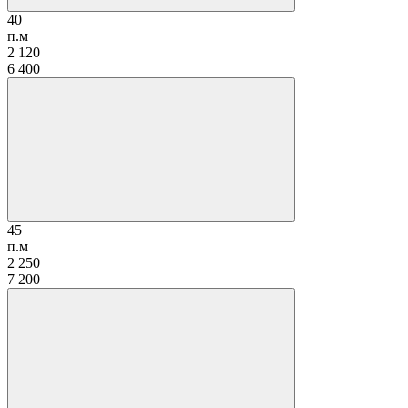
40
п.м
2 120
6 400
45
п.м
2 250
7 200