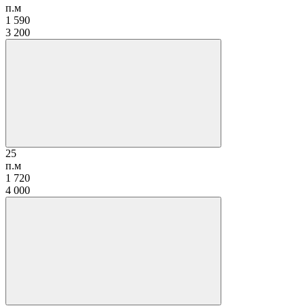
п.м
1 590
3 200
25
п.м
1 720
4 000