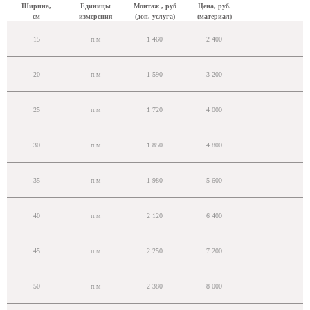
Ширина,
Единицы
Монтаж , руб
Цена, руб.
см
измерения
(доп. услуга)
(материал)
15
п.м
1 460
2 400
20
п.м
1 590
3 200
25
п.м
1 720
4 000
30
п.м
1 850
4 800
35
п.м
1 980
5 600
40
п.м
2 120
6 400
45
п.м
2 250
7 200
50
п.м
2 380
8 000