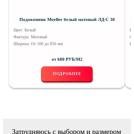
Подоконник Moeller белый матовый ЛД-С 30
П
Цвет:
Белый
Цв
Фактура:
Матовый
Фа
Ширина:
От 100 до 850 мм
Ш
от 680 РУБ/М2
ПОДРОБНЕЕ
Затрудняюсь с выбором и размером