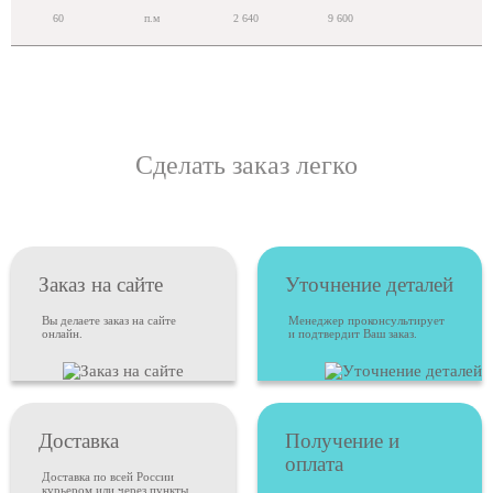
60
п.м
2 640
9 600
Сделать заказ легко
Заказ на сайте
Уточнение деталей
Вы делаете заказ на сайте
Менеджер проконсультирует
онлайн.
и подтвердит Ваш заказ.
Доставка
Получение и
оплата
Доставка по всей России
курьером или через пункты