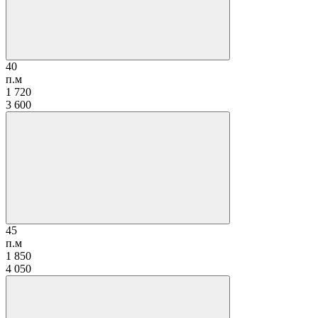
40
п.м
1 720
3 600
45
п.м
1 850
4 050