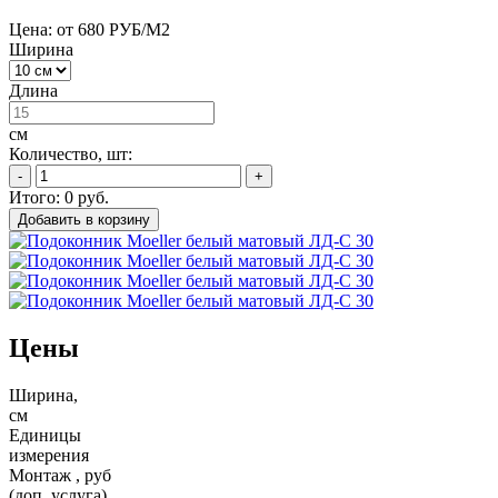
Цена: от 680 РУБ/М2
Ширина
Длина
см
Количество, шт:
-
+
Итого:
0
руб.
Добавить в корзину
Цены
Ширина,
см
Единицы
измерения
Монтаж , руб
(доп. услуга)