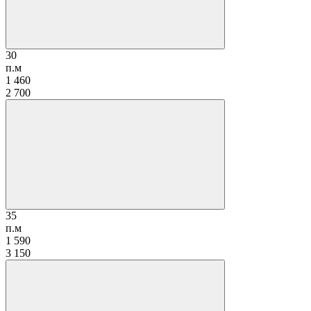
30
п.м
1 460
2 700
35
п.м
1 590
3 150