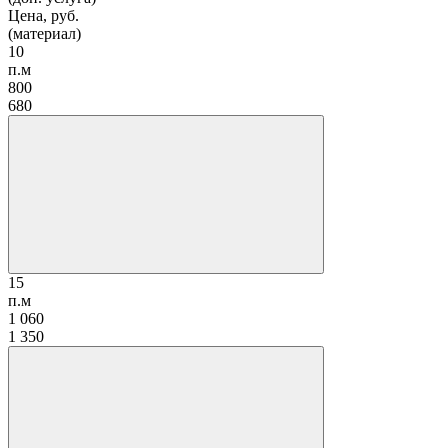
Цена, руб.
(материал)
10
п.м
800
680
15
п.м
1 060
1 350