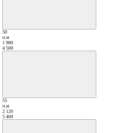
50
п.м
1 980
4 500
55
п.м
2 120
5 400