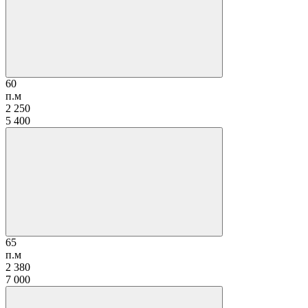
60
п.м
2 250
5 400
65
п.м
2 380
7 000