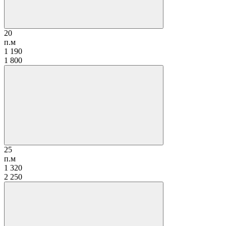
20
п.м
1 190
1 800
25
п.м
1 320
2 250