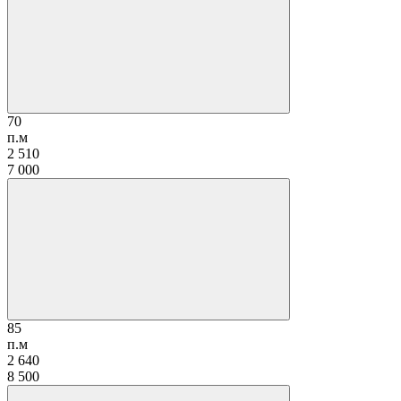
70
п.м
2 510
7 000
85
п.м
2 640
8 500