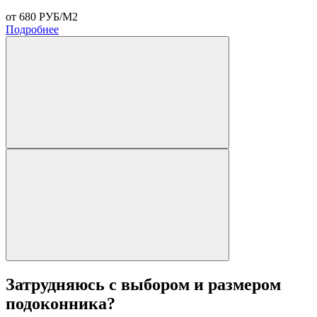
от 680 РУБ/М2
о
Подробнее
Затрудняюсь с выбором и размером
подоконника?